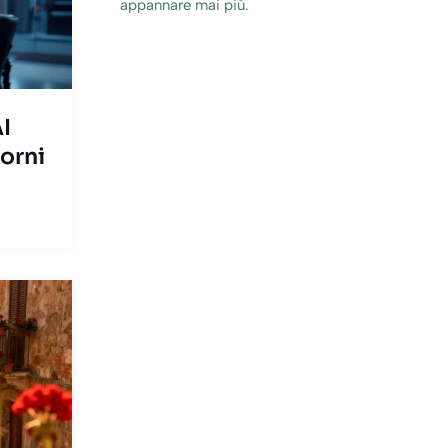
appannare mai più.
I
orni