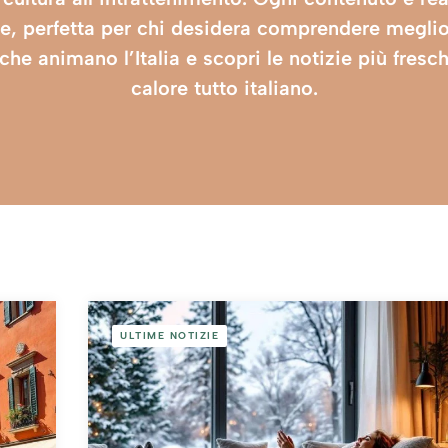
e, perfetta per chi desidera comprendere meglio
 che animano l’Italia e scopri le notizie più fre
calore tutto italiano.
ULTIME NOTIZIE