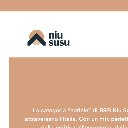
Vai
al
contenuto
La categoria “notizie” di B&B Niu Su
attraversano l’Italia. Con un mix perfe
dalla politica all’economia, dalla