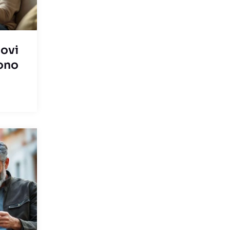
uovi
cono