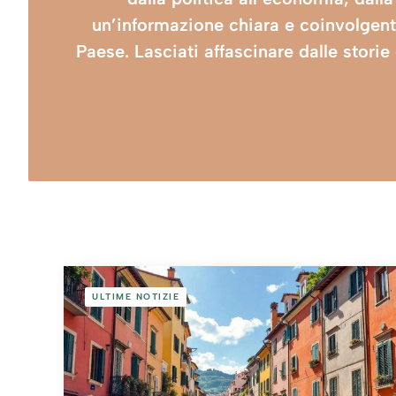
un’informazione chiara e coinvolgent
Paese. Lasciati affascinare dalle storie
ULTIME NOTIZIE