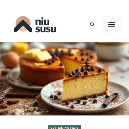
Vai
al
Men
contenuto
ULTIME NOTIZIE