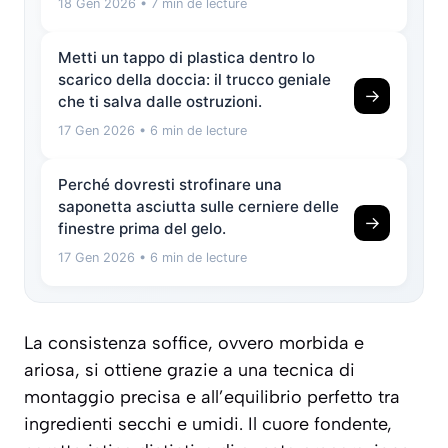
18 Gen 2026
• 7 min de lecture
Metti un tappo di plastica dentro lo
scarico della doccia: il trucco geniale
→
che ti salva dalle ostruzioni.
17 Gen 2026
• 6 min de lecture
Perché dovresti strofinare una
saponetta asciutta sulle cerniere delle
→
finestre prima del gelo.
17 Gen 2026
• 6 min de lecture
La consistenza
soffice
, ovvero morbida e
ariosa, si ottiene grazie a una tecnica di
montaggio precisa e all’equilibrio perfetto tra
ingredienti secchi e umidi. Il cuore fondente,