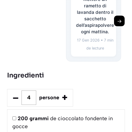
rametto di
lavanda dentro il
sacchetto
→
dell’aspirapolvere
ogni mattina.
17 Gen 2026
• 7 min
de lecture
Ingredienti
–
+
persone
200
grammi
de cioccolato fondente in
gocce