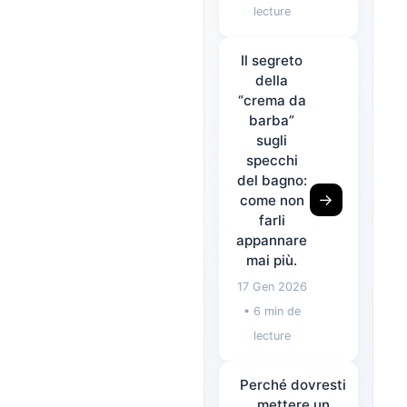
lecture
Il segreto
della
“crema da
barba”
sugli
specchi
del bagno:
→
come non
farli
appannare
mai più.
17 Gen 2026
• 6 min de
lecture
Perché dovresti
mettere un