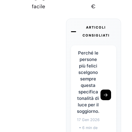
facile
€
ARTICOLI
CONSIGLIATI
Perché le
persone
più felici
scelgono
sempre
questa
specifica
→
tonalità di
luce per il
soggiorno.
17 Gen 2026
• 6 min de