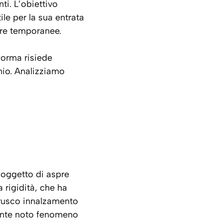
i. L’obiettivo
le per la sua entrata
sure temporanee.
iforma risiede
nio. Analizziamo
 oggetto di aspre
a rigidità, che ha
 brusco innalzamento
emente noto fenomeno