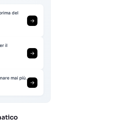
prima del
→
r il
→
nare mai più.
→
atico