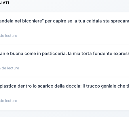
LIATI
candela nel bicchiere” per capire se la tua caldaia sta spreca
de lecture
flan e buona come in pasticceria: la mia torta fondente expres
 de lecture
plastica dentro lo scarico della doccia: il trucco geniale che t
de lecture