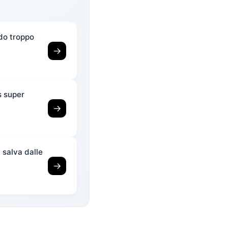
ndo troppo
→
s super
→
i salva dalle
→