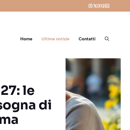
Home
Ultime notizie
Contatti
27: le
sogna di
ima