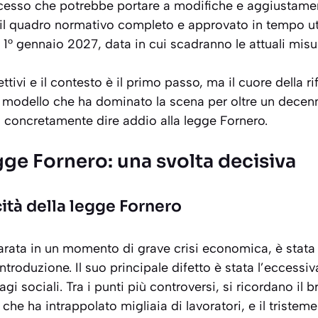
cesso che potrebbe portare a modifiche e aggiustament
 il quadro normativo completo e approvato in tempo uti
al 1° gennaio 2027, data in cui scadranno le attuali mi
tivi e il contesto è il primo passo, ma il cuore della r
 modello che ha dominato la scena per oltre un decen
i concretamente dire addio alla legge Fornero.
gge Fornero: una svolta decisiva
ticità della legge Fornero
varata in un momento di grave crisi economica, è stata
 introduzione. Il suo principale difetto è stata l’eccessiv
gi sociali. Tra i punti più controversi, si ricordano il
, che ha intrappolato migliaia di lavoratori, e il trist