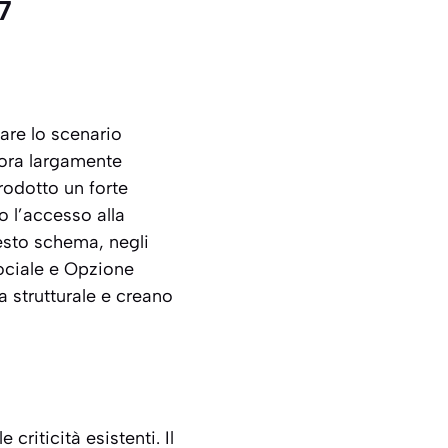
7
are lo scenario
cora largamente
rodotto un forte
o l’accesso alla
uesto schema, negli
ociale
e
Opzione
ma strutturale e creano
criticità esistenti. Il