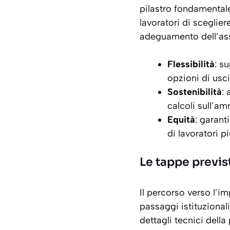
pilastro fondamentale
lavoratori di sceglie
adeguamento dell’asse
Flessibilità
: s
opzioni di usci
Sostenibilità
: 
calcoli sull’am
Equità
: garant
di lavoratori p
Le tappe previst
Il percorso verso l’i
passaggi istituzionali
dettagli tecnici della