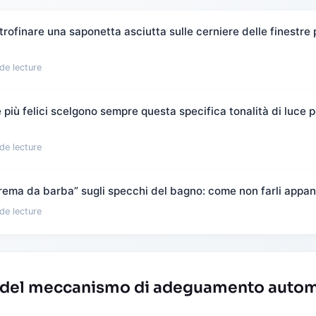
rofinare una saponetta asciutta sulle cerniere delle finestre 
de lecture
più felici scelgono sempre questa specifica tonalità di luce pe
de lecture
“crema da barba” sugli specchi del bagno: come non farli appan
de lecture
 del meccanismo di adeguamento autom