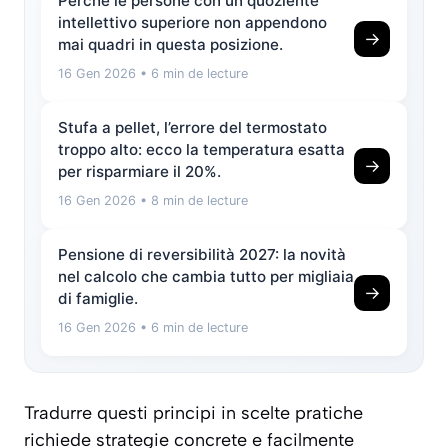
Perché le persone con un quoziente
intellettivo superiore non appendono
→
mai quadri in questa posizione.
16 Gen 2026
• 6 min de lecture
Stufa a pellet, l’errore del termostato
troppo alto: ecco la temperatura esatta
→
per risparmiare il 20%.
16 Gen 2026
• 8 min de lecture
Pensione di reversibilità 2027: la novità
nel calcolo che cambia tutto per migliaia
→
di famiglie.
16 Gen 2026
• 6 min de lecture
Tradurre questi principi in scelte pratiche
richiede strategie concrete e facilmente