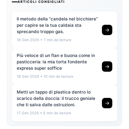
ARTICOLI CONSIGLIATI
Il metodo della “candela nel bicchiere”
per capire se la tua caldaia sta
→
sprecando troppo gas.
18 Gen 2026
• 7 min de lecture
Più veloce di un flan e buona come in
pasticceria: la mia torta fondente
→
express super soffice
18 Gen 2026
• 10 min de lecture
Metti un tappo di plastica dentro lo
scarico della doccia: il trucco geniale
→
che ti salva dalle ostruzioni.
17 Gen 2026
• 6 min de lecture