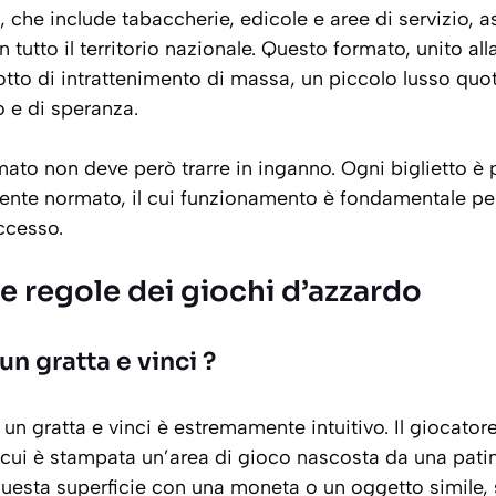
i, che include tabaccherie, edicole e aree di servizio, 
in tutto il territorio nazionale. Questo formato, unito all
otto di intrattenimento di massa, un piccolo lusso quo
 e di speranza.
mato non deve però trarre in inganno. Ogni biglietto è 
nte normato, il cui funzionamento è fondamentale pe
uccesso.
 regole dei giochi d’azzardo
n gratta e vinci ?
i un gratta e vinci è estremamente intuitivo. Il giocato
 cui è stampata un’area di gioco nascosta da una pati
uesta superficie con una moneta o un oggetto simile, 