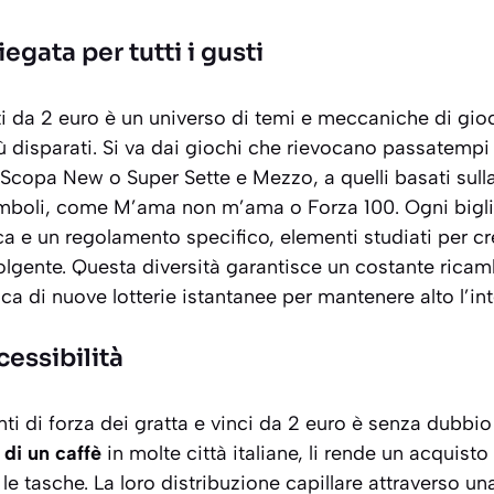
gata per tutti i gusti
tti da 2 euro è un universo di temi e meccaniche di gi
più disparati. Si va dai giochi che rievocano passatempi
 Scopa New
o
Super Sette e Mezzo
, a quelli basati sul
simboli, come
M’ama non m’ama
o
Forza 100
. Ogni big
ica e un regolamento specifico, elementi studiati per c
lgente. Questa diversità garantisce un costante ricamb
ica di nuove lotterie istantanee per mantenere alto l’in
cessibilità
ti di forza dei gratta e vinci da 2 euro è senza dubbio 
 di un caffè
in molte città italiane, li rende un acquisto
 le tasche. La loro distribuzione capillare attraverso un