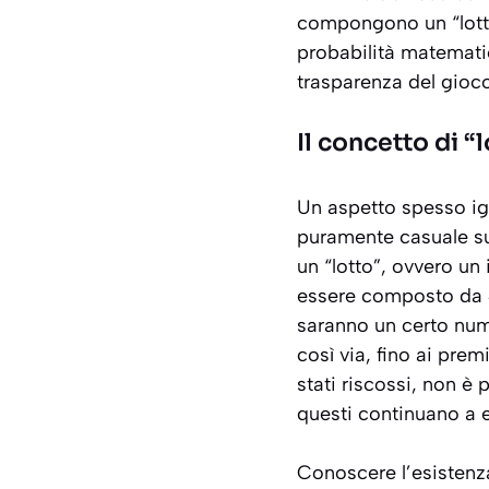
compongono un “lotto”
probabilità matemati
trasparenza del gioco
Il concetto di “l
Un aspetto spesso ign
puramente casuale su 
un “lotto”, ovvero un
essere composto da 40 
saranno un certo num
così via, fino ai prem
stati riscossi, non è 
questi continuano a e
Conoscere l’esistenza