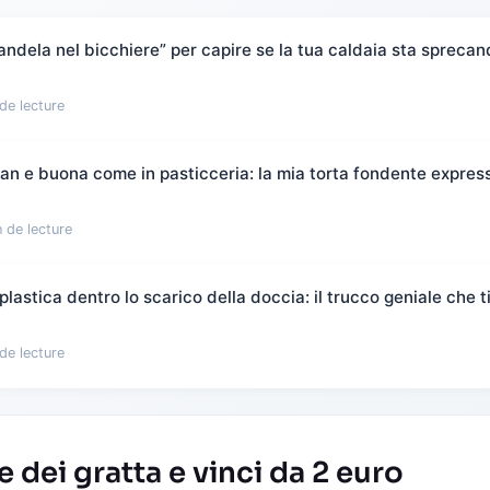
candela nel bicchiere” per capire se la tua caldaia sta spreca
de lecture
flan e buona come in pasticceria: la mia torta fondente expres
 de lecture
plastica dentro lo scarico della doccia: il trucco geniale che t
de lecture
 dei gratta e vinci da 2 euro