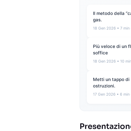
Il metodo della “
gas.
18 Gen 2026
• 7 min 
Più veloce di un 
soffice
18 Gen 2026
• 10 min
Metti un tappo di 
ostruzioni.
17 Gen 2026
• 6 min 
Presentazione