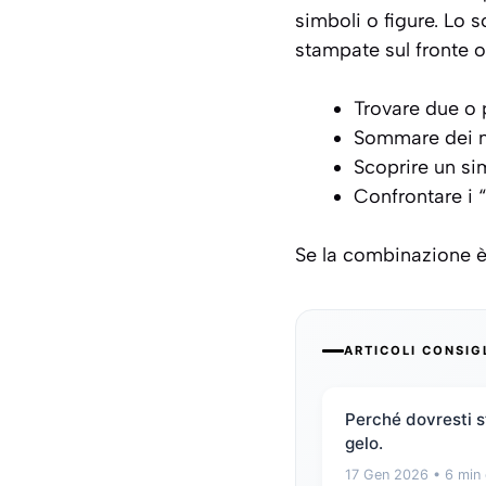
simboli o figure. Lo
stampate sul fronte o
Trovare due o 
Sommare dei nu
Scoprire un si
Confrontare i “
Se la combinazione è 
ARTICOLI CONSIG
Perché dovresti st
gelo.
17 Gen 2026
• 6 min 