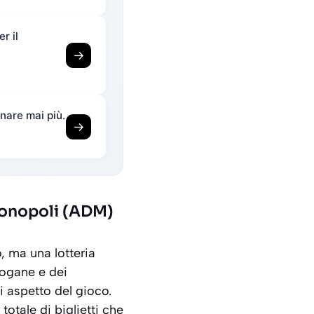
r il
→
nare mai più.
→
Monopoli (ADM)
, ma una lotteria
ogane e dei
 aspetto del gioco.
otale di biglietti che