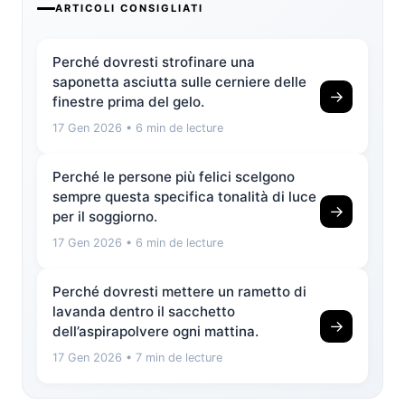
ARTICOLI CONSIGLIATI
Perché dovresti strofinare una
saponetta asciutta sulle cerniere delle
→
finestre prima del gelo.
17 Gen 2026
• 6 min de lecture
Perché le persone più felici scelgono
sempre questa specifica tonalità di luce
→
per il soggiorno.
17 Gen 2026
• 6 min de lecture
Perché dovresti mettere un rametto di
lavanda dentro il sacchetto
→
dell’aspirapolvere ogni mattina.
17 Gen 2026
• 7 min de lecture