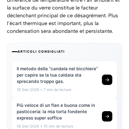
différence de température entre l’air ambiant et
la surface du verre constitue le facteur
déclenchant principal de ce désagrément. Plus
l’écart thermique est important, plus la
condensation sera abondante et persistante.
ARTICOLI CONSIGLIATI
Il metodo della “candela nel bicchiere”
per capire se la tua caldaia sta
→
sprecando troppo gas.
18 Gen 2026
• 7 min de lecture
Più veloce di un flan e buona come in
pasticceria: la mia torta fondente
→
express super soffice
18 Gen 2026
• 10 min de lecture