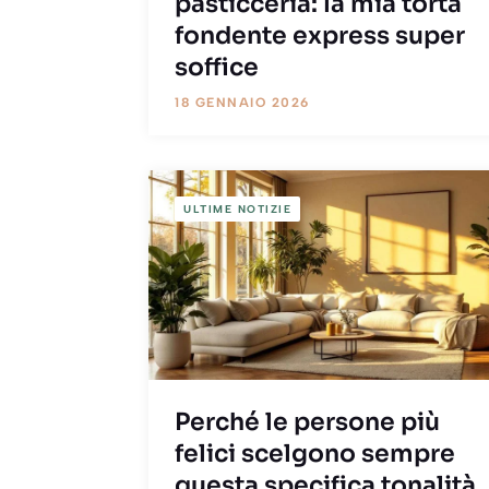
pasticceria: la mia torta
fondente express super
soffice
18 GENNAIO 2026
ULTIME NOTIZIE
Perché le persone più
felici scelgono sempre
questa specifica tonalità