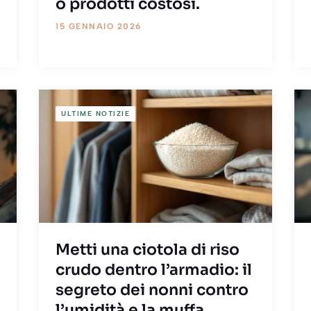
o prodotti costosi.
15 GENNAIO 2026
ULTIME NOTIZIE
Metti una ciotola di riso
crudo dentro l’armadio: il
segreto dei nonni contro
l’umidità e la muffa.