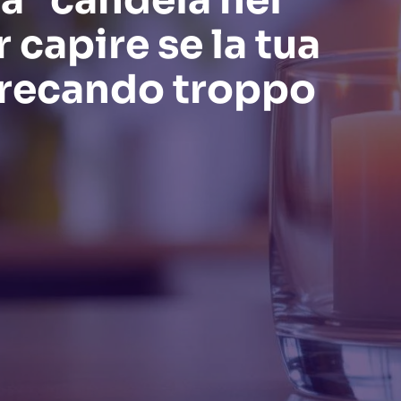
la “candela nel
 capire se la tua
precando troppo