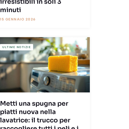
irresistibili in soli 3
minuti
15 GENNAIO 2026
ULTIME NOTIZIE
Metti una spugna per
piatti nuova nella
lavatrice: il trucco per
raccogliere tutti i peli e i