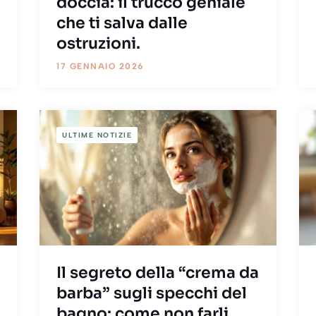
doccia: il trucco geniale
che ti salva dalle
ostruzioni.
17 GENNAIO 2026
ULTIME NOTIZIE
Il segreto della “crema da
barba” sugli specchi del
bagno: come non farli