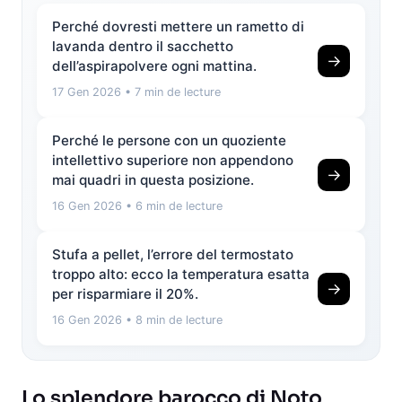
Perché dovresti mettere un rametto di
lavanda dentro il sacchetto
→
dell’aspirapolvere ogni mattina.
17 Gen 2026
• 7 min de lecture
Perché le persone con un quoziente
intellettivo superiore non appendono
→
mai quadri in questa posizione.
16 Gen 2026
• 6 min de lecture
Stufa a pellet, l’errore del termostato
troppo alto: ecco la temperatura esatta
→
per risparmiare il 20%.
16 Gen 2026
• 8 min de lecture
Lo splendore barocco di Noto