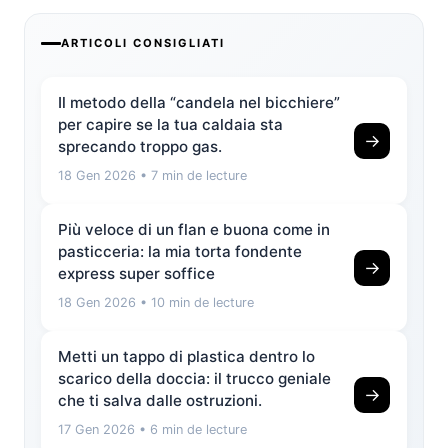
ARTICOLI CONSIGLIATI
Il metodo della “candela nel bicchiere”
per capire se la tua caldaia sta
→
sprecando troppo gas.
18 Gen 2026
• 7 min de lecture
Più veloce di un flan e buona come in
pasticceria: la mia torta fondente
→
express super soffice
18 Gen 2026
• 10 min de lecture
Metti un tappo di plastica dentro lo
scarico della doccia: il trucco geniale
→
che ti salva dalle ostruzioni.
17 Gen 2026
• 6 min de lecture