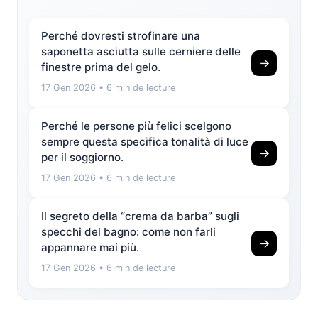
Perché dovresti strofinare una
saponetta asciutta sulle cerniere delle
→
finestre prima del gelo.
17 Gen 2026
• 6 min de lecture
Perché le persone più felici scelgono
sempre questa specifica tonalità di luce
→
per il soggiorno.
17 Gen 2026
• 6 min de lecture
Il segreto della “crema da barba” sugli
specchi del bagno: come non farli
→
appannare mai più.
17 Gen 2026
• 6 min de lecture