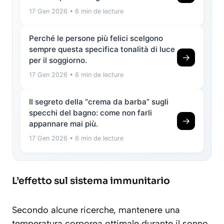
17 Gen 2026
• 6 min de lecture
Perché le persone più felici scelgono
sempre questa specifica tonalità di luce
→
per il soggiorno.
17 Gen 2026
• 6 min de lecture
Il segreto della “crema da barba” sugli
specchi del bagno: come non farli
→
appannare mai più.
17 Gen 2026
• 6 min de lecture
L’effetto sul sistema immunitario
Secondo alcune ricerche, mantenere una
temperatura corporea ottimale durante il sonno