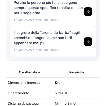
Perché le persone più felici scelgono
sempre questa specifica tonalità di luce
→
per il soggiorno.
17 Gen 2026
• 6 min de lecture
Il segreto della “crema da barba” sugli
specchi del bagno: come non farli
→
appannare mai più.
17 Gen 2026
• 6 min de lecture
Caratteristica
Requisito
Dimensione ingresso
12 cm
Orientamento
Sud-Est
Distanza da passaggi
Minimo 3 metri