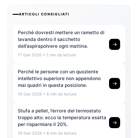
ARTICOLI CONSIGLIATI
Perché dovresti mettere un rametto di
lavanda dentro il sacchetto
→
dell’aspirapolvere ogni mattina.
17 Gen 2026
• 7 min de lecture
Perché le persone con un quoziente
intellettivo superiore non appendono
→
mai quadri in questa posizione.
16 Gen 2026
• 6 min de lecture
Stufa a pellet, l’errore del termostato
troppo alto: ecco la temperatura esatta
→
per risparmiare il 20%.
16 Gen 2026
• 8 min de lecture