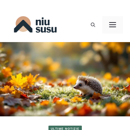
Vai
al
Men
contenuto
ULTIME NOTIZIE