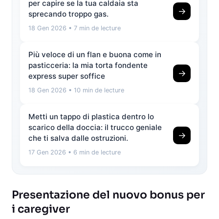
per capire se la tua caldaia sta
→
sprecando troppo gas.
18 Gen 2026
• 7 min de lecture
Più veloce di un flan e buona come in
pasticceria: la mia torta fondente
→
express super soffice
18 Gen 2026
• 10 min de lecture
Metti un tappo di plastica dentro lo
scarico della doccia: il trucco geniale
→
che ti salva dalle ostruzioni.
17 Gen 2026
• 6 min de lecture
Presentazione del nuovo bonus per
i caregiver