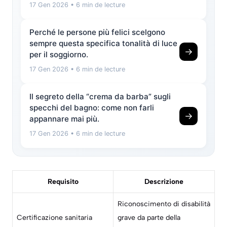
17 Gen 2026
• 6 min de lecture
Perché le persone più felici scelgono
sempre questa specifica tonalità di luce
→
per il soggiorno.
17 Gen 2026
• 6 min de lecture
Il segreto della “crema da barba” sugli
specchi del bagno: come non farli
→
appannare mai più.
17 Gen 2026
• 6 min de lecture
Requisito
Descrizione
Riconoscimento di disabilità
Certificazione sanitaria
grave da parte della