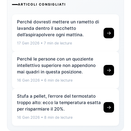
ARTICOLI CONSIGLIATI
Perché dovresti mettere un rametto di
lavanda dentro il sacchetto
→
dell’aspirapolvere ogni mattina.
17 Gen 2026
• 7 min de lecture
Perché le persone con un quoziente
intellettivo superiore non appendono
→
mai quadri in questa posizione.
16 Gen 2026
• 6 min de lecture
Stufa a pellet, l’errore del termostato
troppo alto: ecco la temperatura esatta
→
per risparmiare il 20%.
16 Gen 2026
• 8 min de lecture