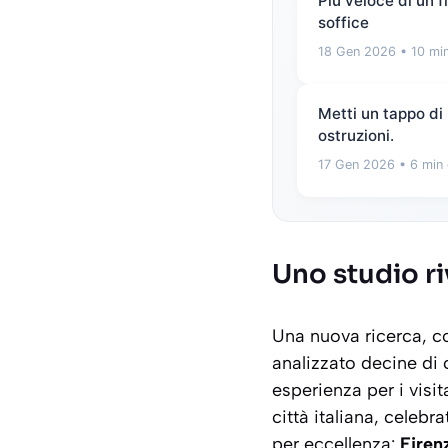
Più veloce di un 
soffice
18 Gen 2026
• 10 min
Metti un tappo di 
ostruzioni.
17 Gen 2026
• 6 min 
Uno studio riv
Una nuova ricerca, c
analizzato decine di c
esperienza per i visit
città italiana, celebr
per eccellenza:
Firen