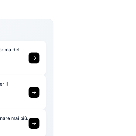
prima del
→
r il
→
nare mai più.
→