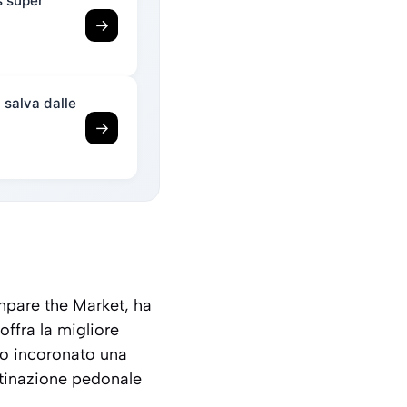
s super
→
i salva dalle
→
pare the Market
, ha
offra la migliore
nno incoronato una
estinazione pedonale