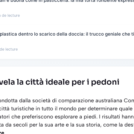
flan e buona come in pasticceria: la mia torta fondente expres
 de lecture
plastica dentro lo scarico della doccia: il trucco geniale che t
de lecture
ela la città ideale per i pedoni
ondotta dalla società di comparazione australiana
Com
ittà turistiche in tutto il mondo per determinare quale 
atori che preferiscono esplorare a piedi. I risultati ha
ata da secoli per la sua arte e la sua storia, come la d
ze
.