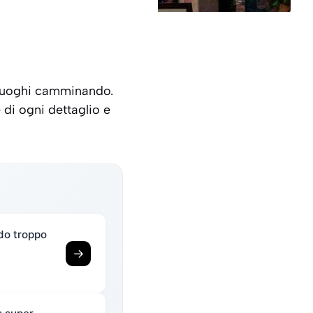
i luoghi camminando.
 di ogni dettaglio e
ndo troppo
→