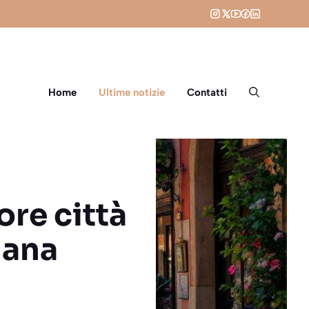
Home
Ultime notizie
Contatti
iore città
liana