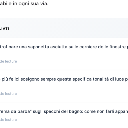
abile in ogni sua via.
LIATI
rofinare una saponetta asciutta sulle cerniere delle finestre 
de lecture
più felici scelgono sempre questa specifica tonalità di luce pe
de lecture
“crema da barba” sugli specchi del bagno: come non farli appan
de lecture