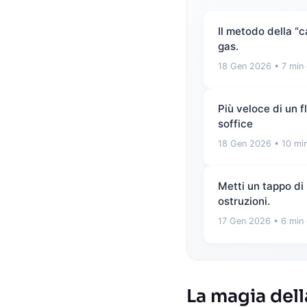
Il metodo della “
gas.
18 Gen 2026
• 7 min 
Più veloce di un 
soffice
18 Gen 2026
• 10 min
Metti un tappo di 
ostruzioni.
17 Gen 2026
• 6 min 
La magia dell