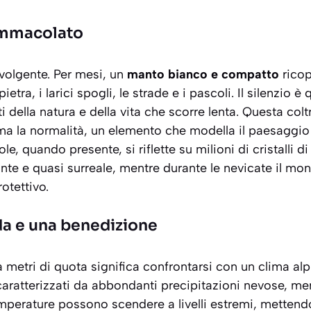
immacolato
avolgente. Per mesi, un
manto bianco e compatto
ricop
ietra, i larici spogli, le strade e i pascoli. Il silenzio è
i della natura e della vita che scorre lenta. Questa col
a la normalità, un elemento che modella il paesaggio e
sole, quando presente, si riflette su milioni di cristalli 
ante e quasi surreale
, mentre durante le nevicate il mon
otettivo.
ida e una benedizione
 metri di quota significa confrontarsi con un clima alpi
 caratterizzati da abbondanti precipitazioni nevose, men
emperature possono scendere a livelli estremi, mettend