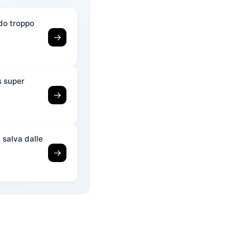
ndo troppo
→
s super
→
i salva dalle
→