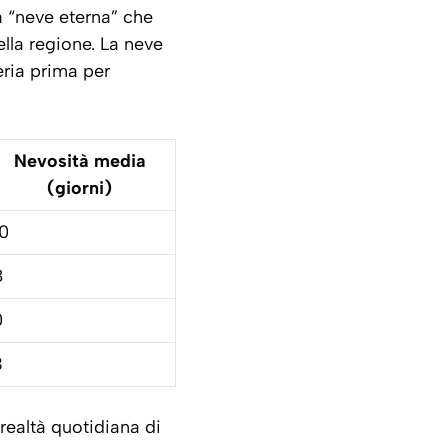
la “neve eterna” che
ella regione. La neve
eria prima per
Nevosità media
(giorni)
10
8
0
3
realtà quotidiana di