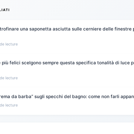
LIATI
rofinare una saponetta asciutta sulle cerniere delle finestre 
de lecture
più felici scelgono sempre questa specifica tonalità di luce pe
de lecture
“crema da barba” sugli specchi del bagno: come non farli appan
de lecture