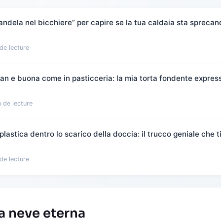
candela nel bicchiere” per capire se la tua caldaia sta spreca
de lecture
flan e buona come in pasticceria: la mia torta fondente expres
 de lecture
plastica dentro lo scarico della doccia: il trucco geniale che t
de lecture
a neve eterna