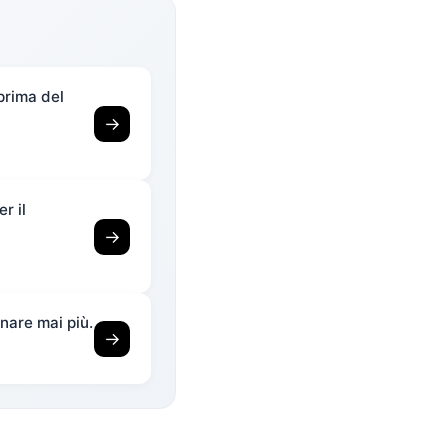
prima del
→
r il
→
nare mai più.
→