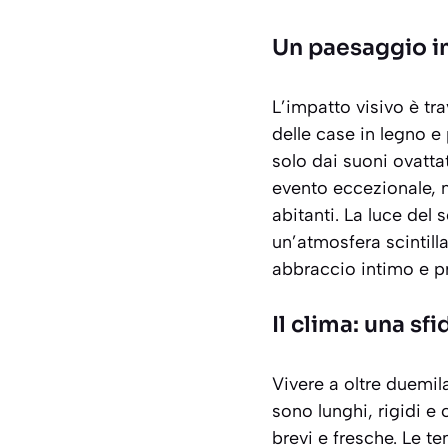
Un paesaggio 
L’impatto visivo è tr
delle case in legno e p
solo dai suoni ovattat
evento eccezionale, m
abitanti. La luce del 
un’atmosfera
scintill
abbraccio intimo e pr
Il clima: una sf
Vivere a oltre duemila
sono lunghi, rigidi e
brevi e fresche. Le t