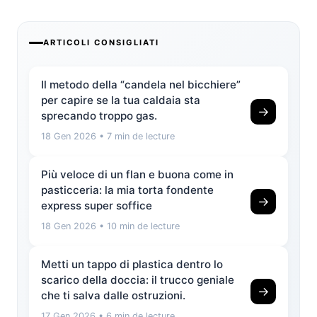
ARTICOLI CONSIGLIATI
Il metodo della “candela nel bicchiere”
per capire se la tua caldaia sta
→
sprecando troppo gas.
18 Gen 2026
• 7 min de lecture
Più veloce di un flan e buona come in
pasticceria: la mia torta fondente
→
express super soffice
18 Gen 2026
• 10 min de lecture
Metti un tappo di plastica dentro lo
scarico della doccia: il trucco geniale
→
che ti salva dalle ostruzioni.
17 Gen 2026
• 6 min de lecture