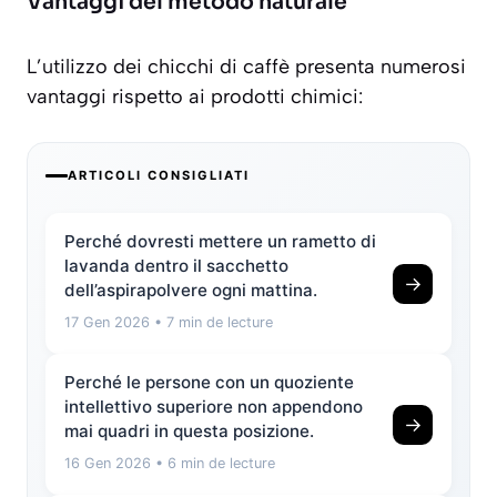
Vantaggi del metodo naturale
L’utilizzo dei chicchi di caffè presenta numerosi
vantaggi rispetto ai prodotti chimici:
ARTICOLI CONSIGLIATI
Perché dovresti mettere un rametto di
lavanda dentro il sacchetto
→
dell’aspirapolvere ogni mattina.
17 Gen 2026
• 7 min de lecture
Perché le persone con un quoziente
intellettivo superiore non appendono
→
mai quadri in questa posizione.
16 Gen 2026
• 6 min de lecture