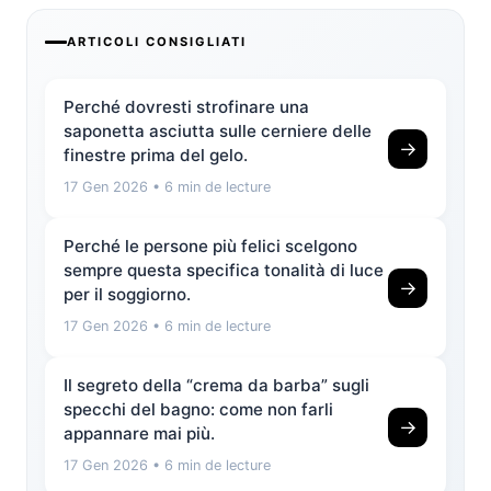
ARTICOLI CONSIGLIATI
Perché dovresti strofinare una
saponetta asciutta sulle cerniere delle
→
finestre prima del gelo.
17 Gen 2026
• 6 min de lecture
Perché le persone più felici scelgono
sempre questa specifica tonalità di luce
→
per il soggiorno.
17 Gen 2026
• 6 min de lecture
Il segreto della “crema da barba” sugli
specchi del bagno: come non farli
→
appannare mai più.
17 Gen 2026
• 6 min de lecture