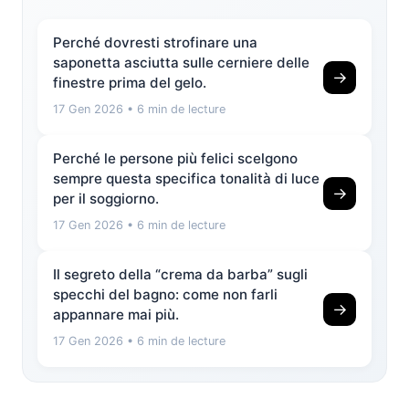
Perché dovresti strofinare una
saponetta asciutta sulle cerniere delle
→
finestre prima del gelo.
17 Gen 2026
• 6 min de lecture
Perché le persone più felici scelgono
sempre questa specifica tonalità di luce
→
per il soggiorno.
17 Gen 2026
• 6 min de lecture
Il segreto della “crema da barba” sugli
specchi del bagno: come non farli
→
appannare mai più.
17 Gen 2026
• 6 min de lecture