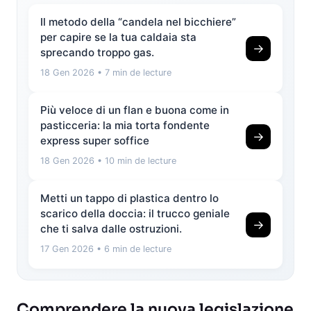
Il metodo della “candela nel bicchiere”
per capire se la tua caldaia sta
→
sprecando troppo gas.
18 Gen 2026
• 7 min de lecture
Più veloce di un flan e buona come in
pasticceria: la mia torta fondente
→
express super soffice
18 Gen 2026
• 10 min de lecture
Metti un tappo di plastica dentro lo
scarico della doccia: il trucco geniale
→
che ti salva dalle ostruzioni.
17 Gen 2026
• 6 min de lecture
Comprendere la nuova legislazione