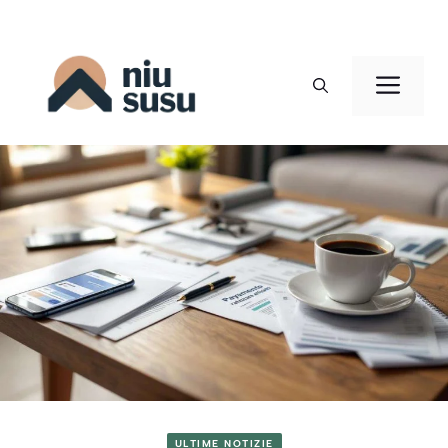
Vai
al
Men
contenuto
ULTIME NOTIZIE