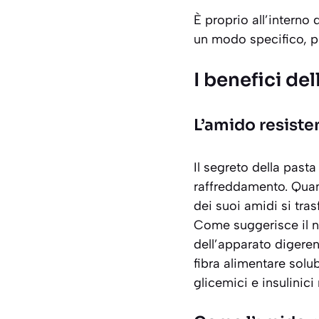
È proprio all’intern
un modo specifico, pu
I benefici de
L’amido resiste
Il segreto della past
raffreddamento. Quand
dei suoi amidi si tra
Come suggerisce il no
dell’apparato digeren
fibra alimentare solub
glicemici e insulinici 