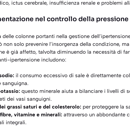
ico, ictus cerebrale, insufficienza renale e problemi all
imentazione nel controllo della pressione
 delle colonne portanti nella gestione dell’ipertension
 non solo prevenire l’insorgenza della condizione, ma
i ne è già affetto, talvolta diminuendo la necessità di far
anti-ipertensione includono:
sodio:
il consumo eccessivo di sale è direttamente co
e sanguigna.
otassio:
questo minerale aiuta a bilanciare i livelli di s
reti dei vasi sanguigni.
i grassi saturi e del colesterolo:
per proteggere la sal
fibre, vitamine e minerali:
attraverso un abbondante c
i integrali.