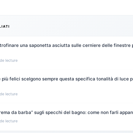
LIATI
rofinare una saponetta asciutta sulle cerniere delle finestre 
de lecture
più felici scelgono sempre questa specifica tonalità di luce pe
de lecture
“crema da barba” sugli specchi del bagno: come non farli appan
de lecture