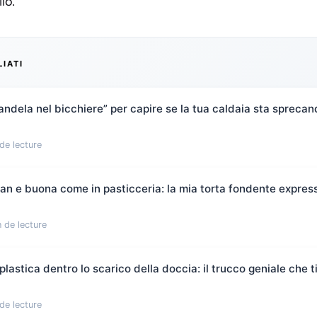
lo.
LIATI
candela nel bicchiere” per capire se la tua caldaia sta spreca
de lecture
flan e buona come in pasticceria: la mia torta fondente expres
 de lecture
plastica dentro lo scarico della doccia: il trucco geniale che t
de lecture