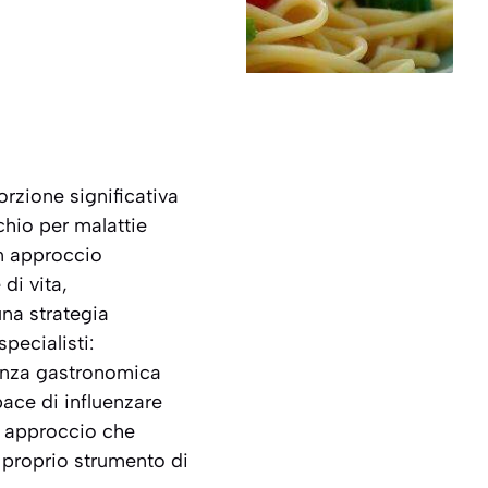
porzione significativa
chio per malattie
un approccio
di vita,
una strategia
pecialisti:
renza gastronomica
ace di influenzare
un approccio che
 proprio strumento di