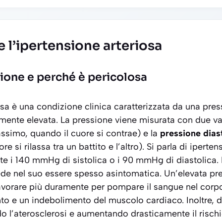
l’ipertensione arteriosa
sione e perché è pericolosa
osa è una condizione clinica caratterizzata da una pre
emente elevata. La pressione viene misurata con due val
assimo, quando il cuore si contrae) e la
pressione dias
e si rilassa tra un battito e l’altro). Si parla di iperte
 i 140 mmHg di sistolica o i 90 mmHg di diastolica. I
iede nel suo essere spesso asintomatica. Un’elevata p
 lavorare più duramente per pompare il sangue nel corp
o e un indebolimento del muscolo cardiaco. Inoltre, d
ndo l’aterosclerosi e aumentando drasticamente il rischi