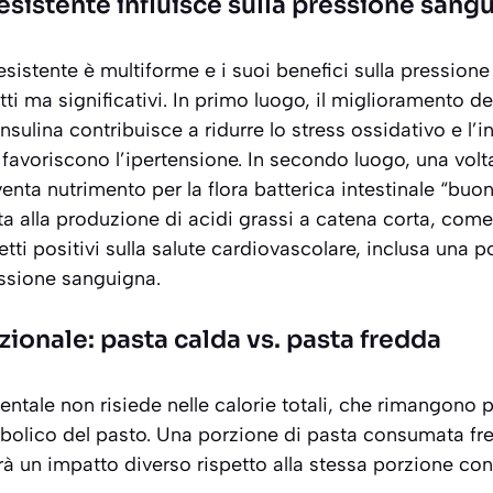
sistente influisce sulla pressione sang
esistente è multiforme e i suoi benefici sulla pressione
tti ma significativi. In primo luogo, il miglioramento d
l’insulina contribuisce a ridurre lo stress ossidativo e l’
 favoriscono l’ipertensione. In secondo luogo, una volta
venta nutrimento per la flora batterica intestinale “bu
a alla produzione di acidi grassi a catena corta, come i
tti positivi sulla salute cardiovascolare, inclusa una p
essione sanguigna.
zionale: pasta calda vs. pasta fredda
ntale non risiede nelle calorie totali, che rimangono p
bolico del pasto. Una porzione di pasta consumata f
avrà un impatto diverso rispetto alla stessa porzione 