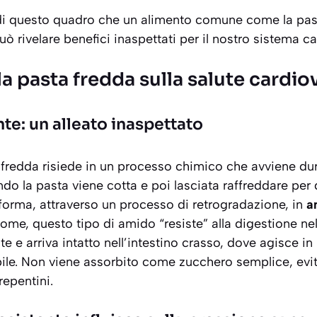
o di questo quadro che un alimento comune come la pa
ò rivelare benefici inaspettati per il nostro sistema c
lla pasta fredda sulla salute cardi
nte: un alleato inaspettato
a fredda risiede in un processo chimico che avviene dur
o la pasta viene cotta e poi lasciata raffreddare per 
sforma, attraverso un processo di retrogradazione, in
a
me, questo tipo di amido “resiste” alla digestione nel
te e arriva intatto nell’intestino crasso, dove agisce i
ile.
Non viene assorbito come zucchero semplice
, ev
repentini.