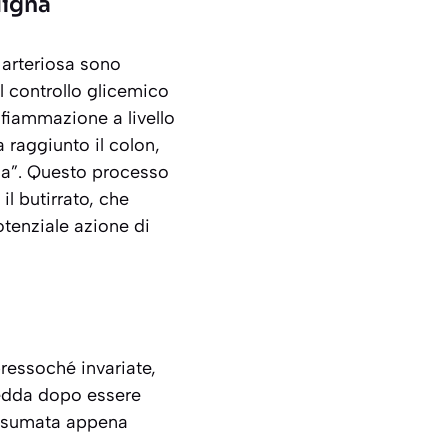
uigna
 arteriosa sono
el controllo glicemico
infiammazione a livello
 raggiunto il colon,
ona”. Questo processo
l butirrato, che
otenziale azione di
ressoché invariate,
redda dopo essere
consumata appena