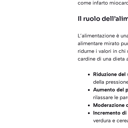
come
infarto miocard
Il ruolo dell’al
L’alimentazione è una
alimentare mirato può
ridurne i valori in ch
cardine di una dieta 
Riduzione del 
della pression
Aumento del p
rilassare le pa
Moderazione de
Incremento di 
verdura e cereal