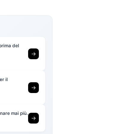
prima del
→
r il
→
nare mai più.
→