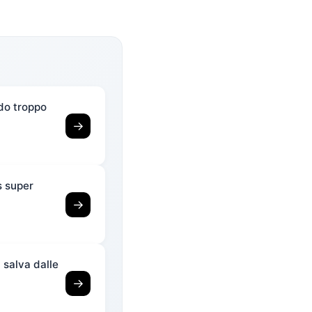
ndo troppo
→
s super
→
i salva dalle
→