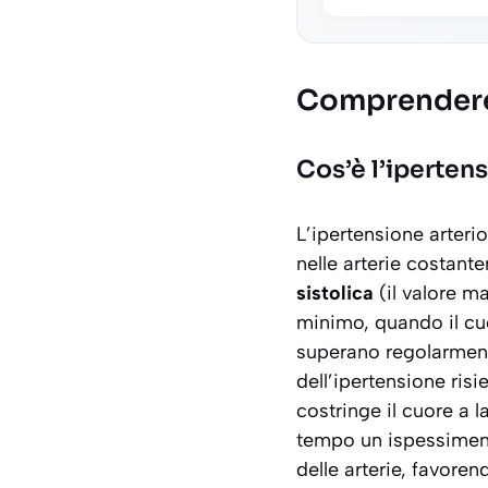
Comprendere 
Cos’è l’iperten
L’ipertensione arteri
nelle arterie costant
sistolica
(il valore m
minimo, quando il cuor
superano regolarmente
dell’ipertensione ris
costringe il cuore a
tempo un ispessiment
delle arterie, favore