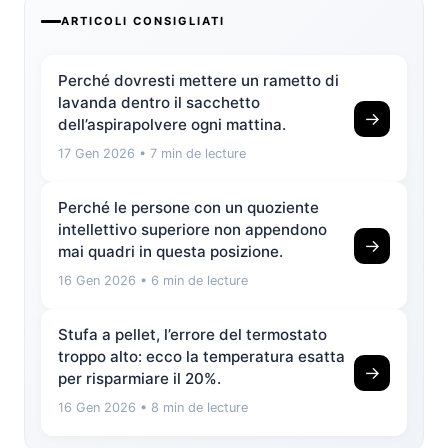
ARTICOLI CONSIGLIATI
Perché dovresti mettere un rametto di
lavanda dentro il sacchetto
→
dell’aspirapolvere ogni mattina.
17 Gen 2026
• 7 min de lecture
Perché le persone con un quoziente
intellettivo superiore non appendono
→
mai quadri in questa posizione.
16 Gen 2026
• 6 min de lecture
Stufa a pellet, l’errore del termostato
troppo alto: ecco la temperatura esatta
→
per risparmiare il 20%.
16 Gen 2026
• 8 min de lecture