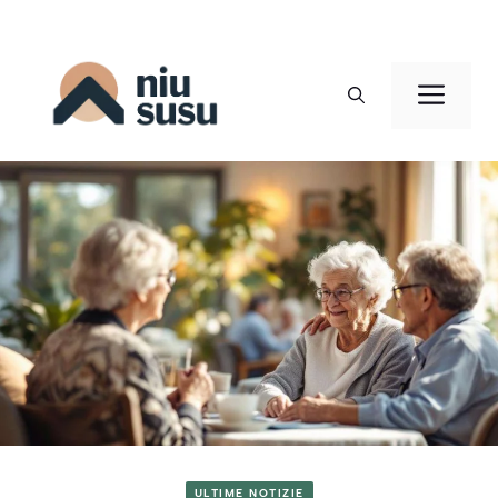
Vai
al
Men
contenuto
ULTIME NOTIZIE