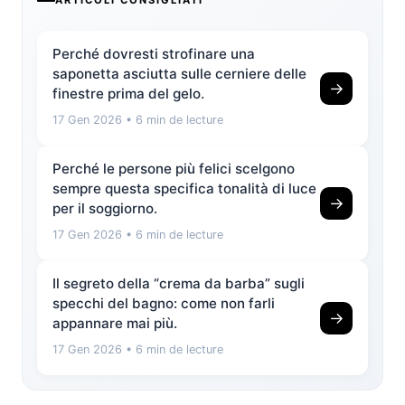
ARTICOLI CONSIGLIATI
Perché dovresti strofinare una
saponetta asciutta sulle cerniere delle
→
finestre prima del gelo.
17 Gen 2026
• 6 min de lecture
Perché le persone più felici scelgono
sempre questa specifica tonalità di luce
→
per il soggiorno.
17 Gen 2026
• 6 min de lecture
Il segreto della “crema da barba” sugli
specchi del bagno: come non farli
→
appannare mai più.
17 Gen 2026
• 6 min de lecture