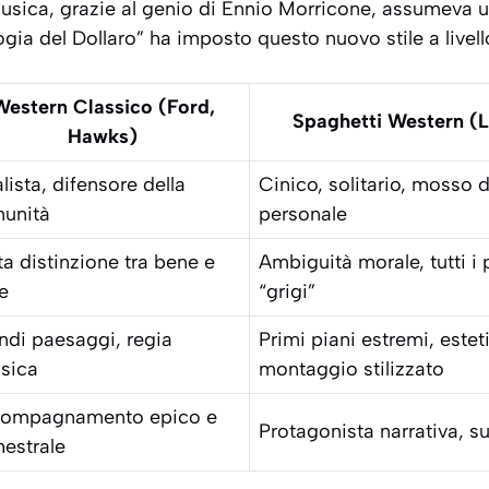
musica, grazie al genio di
Ennio Morricone
, assumeva u
ogia del Dollaro” ha imposto questo nuovo stile a livell
Western Classico (Ford,
Spaghetti Western (
Hawks)
lista, difensore della
Cinico, solitario, mosso 
unità
personale
ta distinzione tra bene e
Ambiguità morale, tutti i
e
“grigi”
ndi paesaggi, regia
Primi piani estremi, estet
ssica
montaggio stilizzato
ompagnamento epico e
Protagonista narrativa, su
hestrale