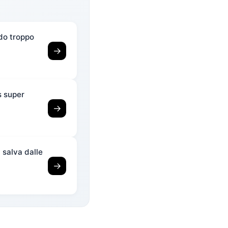
ndo troppo
→
s super
→
i salva dalle
→