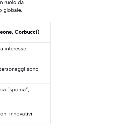
n ruolo da
o globale.
Leone, Corbucci)
da interesse
 personaggi sono
ica “sporca”,
oni innovativi