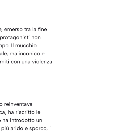
e, emerso tra la fine
I protagonisti non
empo.
Il mucchio
tale, malinconico e
i miti con una violenza
lo reinventava
, ha riscritto le
 ha introdotto un
più arido e sporco, i