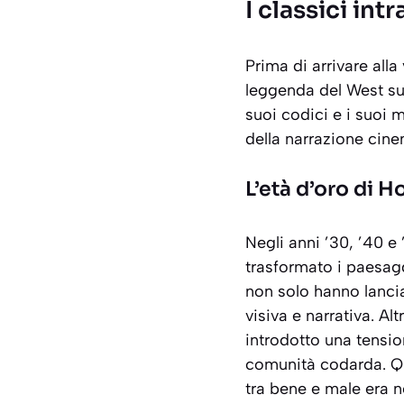
I classici in
Prima di arrivare all
leggenda del West su
suoi codici e i suoi 
della narrazione cine
L’età d’oro di 
Negli anni ’30, ’40 e
trasformato i paesagg
non solo hanno lanci
visiva e narrativa. A
introdotto una tensi
comunità codarda. Que
tra bene e male era ne