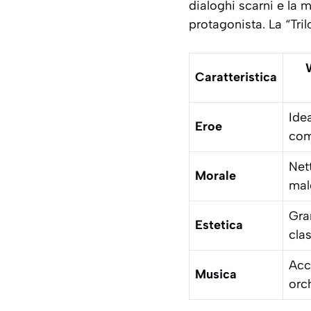
dialoghi scarni e la 
protagonista. La “Tril
Caratteristica
Idea
Eroe
com
Net
Morale
mal
Gra
Estetica
cla
Acc
Musica
orc