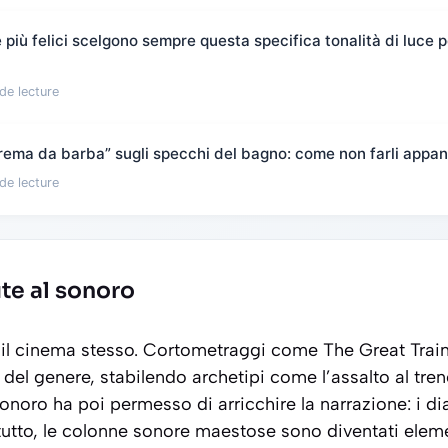
più felici scelgono sempre questa specifica tonalità di luce pe
de lecture
“crema da barba” sugli specchi del bagno: come non farli appan
de lecture
ute al sonoro
n il cinema stesso. Cortometraggi come
The Great Trai
 del genere, stabilendo archetipi come l’assalto al tren
sonoro ha poi permesso di arricchire la narrazione: i di
utto, le colonne sonore maestose sono diventati eleme