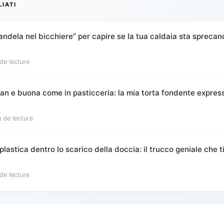
LIATI
candela nel bicchiere” per capire se la tua caldaia sta spreca
de lecture
flan e buona come in pasticceria: la mia torta fondente expres
 de lecture
plastica dentro lo scarico della doccia: il trucco geniale che t
de lecture