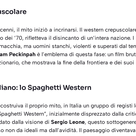
uscolare
enni, il mito iniziò a incrinarsi. Il western crepuscolar
io dei ’70, rifletteva il disincanto di un’intera nazione. 
macchia, ma uomini stanchi, violenti e superati dal t
am Peckinpah
è l’emblema di questa fase: un film bru
zionario, che mostrava la fine della frontiera e dei suo
aliano: lo Spaghetti Western
struiva il proprio mito, in Italia un gruppo di registi 
aghetti Western”, inizialmente disprezzato dalla critica
dato dalla visione di
Sergio Leone
, questo sottogenere
o non da ideali ma dall’avidità. Il paesaggio diventava 