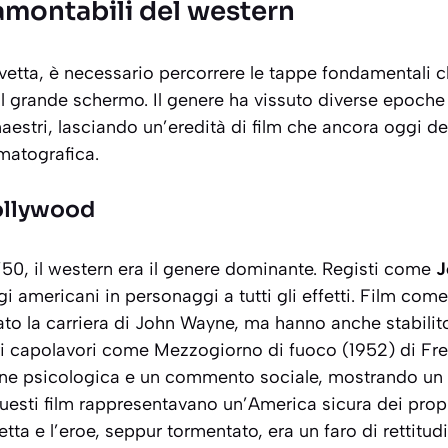
tramontabili del western
a vetta, è necessario percorrere le tappe fondamentali 
l grande schermo. Il genere ha vissuto diverse epoche
maestri, lasciando un’eredità di film che ancora oggi d
matografica.
Hollywood
 ’50, il western era il genere dominante. Registi come
J
i americani in personaggi a tutti gli effetti. Film com
ato la carriera di John Wayne, ma hanno anche stabili
ltri capolavori come
Mezzogiorno di fuoco
(1952) di Fr
one psicologica e un commento sociale, mostrando un 
sti film rappresentavano un’America sicura dei propri 
tta e l’eroe, seppur tormentato, era un faro di rettitudi