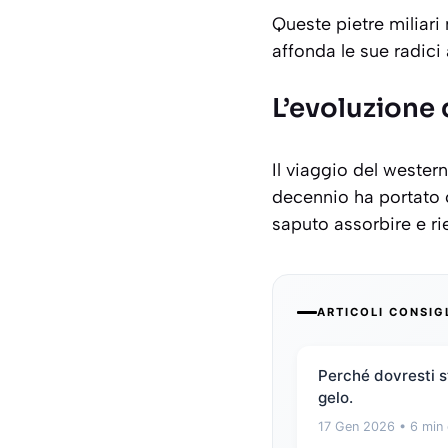
Queste pietre miliari
affonda le sue radici 
L’evoluzione 
Il viaggio del wester
decennio ha portato 
saputo assorbire e ri
ARTICOLI CONSIG
Perché dovresti st
gelo.
17 Gen 2026
• 6 min 