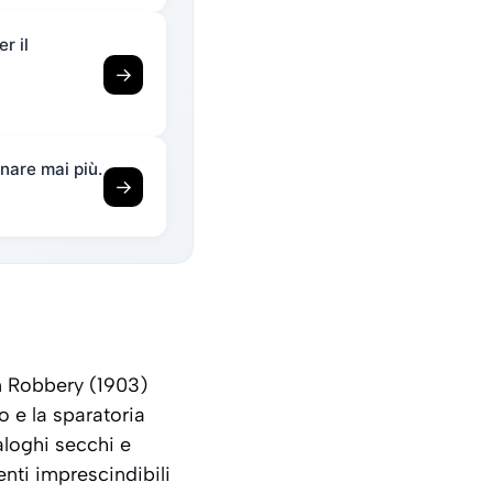
r il
→
nare mai più.
→
n Robbery
(1903)
o e la sparatoria
aloghi secchi e
nti imprescindibili