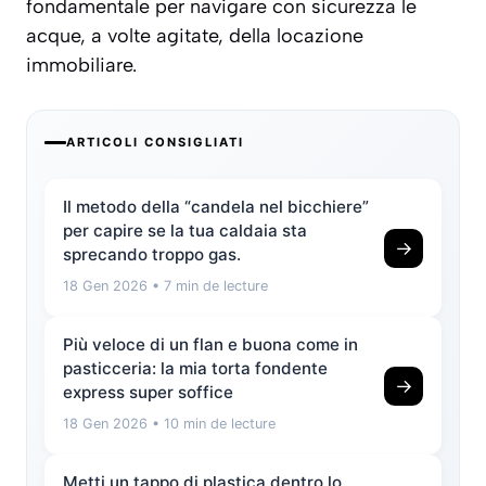
fondamentale per navigare con sicurezza le
acque, a volte agitate, della locazione
immobiliare.
ARTICOLI CONSIGLIATI
Il metodo della “candela nel bicchiere”
per capire se la tua caldaia sta
→
sprecando troppo gas.
18 Gen 2026
• 7 min de lecture
Più veloce di un flan e buona come in
pasticceria: la mia torta fondente
→
express super soffice
18 Gen 2026
• 10 min de lecture
Metti un tappo di plastica dentro lo