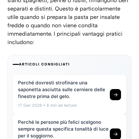
siano spaghetti, penne o fusilli, rimangono ben
separati e distinti. Questo è particolarmente
utile quando si prepara la pasta per insalate
fredde o quando non viene condita
immediatamente. I principali vantaggi pratici
includono:
ARTICOLI CONSIGLIATI
Perché dovresti strofinare una
saponetta asciutta sulle cerniere delle
→
finestre prima del gelo.
17 Gen 2026
• 6 min de lecture
Perché le persone più felici scelgono
sempre questa specifica tonalità di luce
→
per il soggiorno.