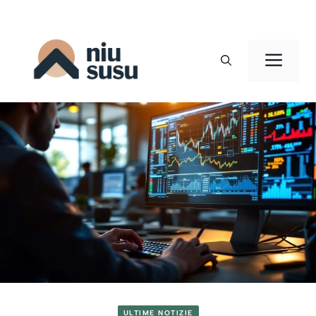
Vai
al
Men
contenuto
ULTIME NOTIZIE