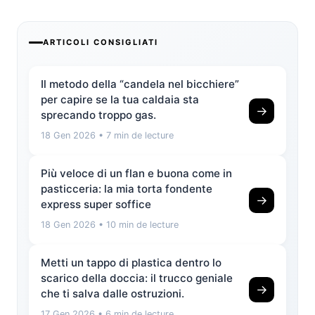
ARTICOLI CONSIGLIATI
Il metodo della “candela nel bicchiere”
per capire se la tua caldaia sta
→
sprecando troppo gas.
18 Gen 2026
• 7 min de lecture
Più veloce di un flan e buona come in
pasticceria: la mia torta fondente
→
express super soffice
18 Gen 2026
• 10 min de lecture
Metti un tappo di plastica dentro lo
scarico della doccia: il trucco geniale
→
che ti salva dalle ostruzioni.
17 Gen 2026
• 6 min de lecture