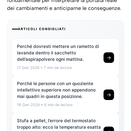
fondamentale per interpretare la portata reale
dei cambiamenti e anticiparne le conseguenze.
ARTICOLI CONSIGLIATI
Perché dovresti mettere un rametto di
lavanda dentro il sacchetto
→
dell’aspirapolvere ogni mattina.
17 Gen 2026
• 7 min de lecture
Perché le persone con un quoziente
intellettivo superiore non appendono
→
mai quadri in questa posizione.
16 Gen 2026
• 6 min de lecture
Stufa a pellet, l’errore del termostato
troppo alto: ecco la temperatura esatta