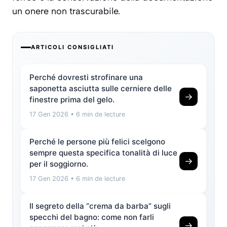
un onere non trascurabile.
ARTICOLI CONSIGLIATI
Perché dovresti strofinare una
saponetta asciutta sulle cerniere delle
→
finestre prima del gelo.
17 Gen 2026
• 6 min de lecture
Perché le persone più felici scelgono
sempre questa specifica tonalità di luce
→
per il soggiorno.
17 Gen 2026
• 6 min de lecture
Il segreto della “crema da barba” sugli
specchi del bagno: come non farli
→