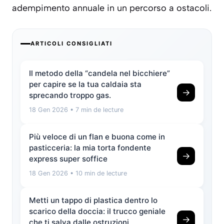
adempimento annuale in un percorso a ostacoli.
ARTICOLI CONSIGLIATI
Il metodo della “candela nel bicchiere”
per capire se la tua caldaia sta
→
sprecando troppo gas.
18 Gen 2026
• 7 min de lecture
Più veloce di un flan e buona come in
pasticceria: la mia torta fondente
→
express super soffice
18 Gen 2026
• 10 min de lecture
Metti un tappo di plastica dentro lo
scarico della doccia: il trucco geniale
→
che ti salva dalle ostruzioni.