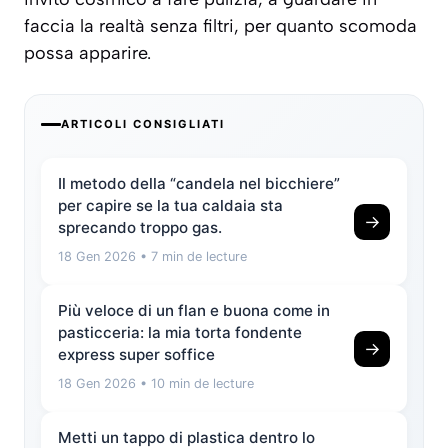
faccia la realtà senza filtri, per quanto scomoda
possa apparire.
ARTICOLI CONSIGLIATI
Il metodo della “candela nel bicchiere”
per capire se la tua caldaia sta
→
sprecando troppo gas.
18 Gen 2026
• 7 min de lecture
Più veloce di un flan e buona come in
pasticceria: la mia torta fondente
→
express super soffice
18 Gen 2026
• 10 min de lecture
Metti un tappo di plastica dentro lo