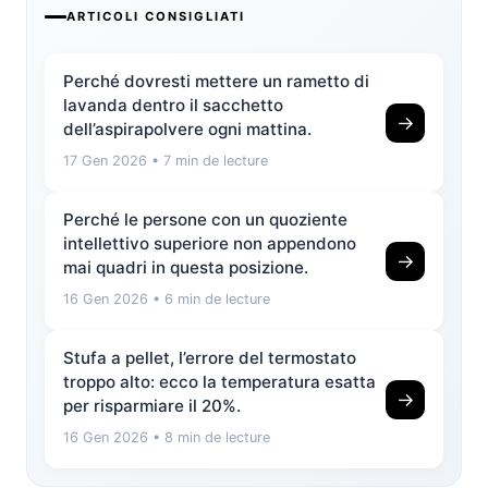
ARTICOLI CONSIGLIATI
Perché dovresti mettere un rametto di
lavanda dentro il sacchetto
→
dell’aspirapolvere ogni mattina.
17 Gen 2026
• 7 min de lecture
Perché le persone con un quoziente
intellettivo superiore non appendono
→
mai quadri in questa posizione.
16 Gen 2026
• 6 min de lecture
Stufa a pellet, l’errore del termostato
troppo alto: ecco la temperatura esatta
→
per risparmiare il 20%.
16 Gen 2026
• 8 min de lecture