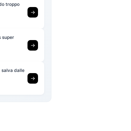
ndo troppo
→
s super
→
i salva dalle
→