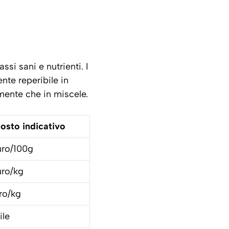
si sani e nutrienti. I
nte reperibile in
mente che in miscele.
osto indicativo
uro/100g
uro/kg
ro/kg
ile