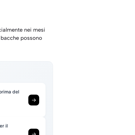
cialmente nei mesi
le bacche possono
prima del
→
r il
→