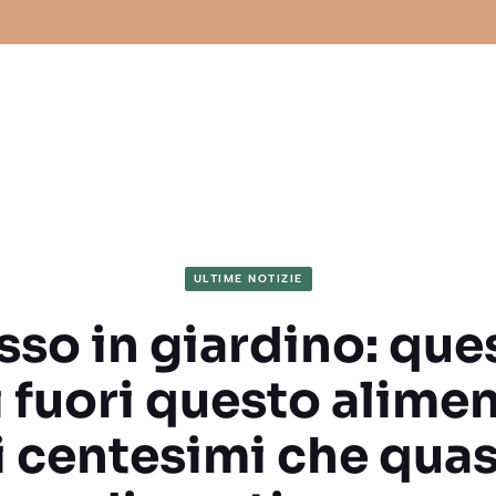
ULTIME NOTIZIE
sso in giardino: que
 fuori questo alime
 centesimi che quasi