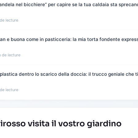
candela nel bicchiere” per capire se la tua caldaia sta spreca
de lecture
flan e buona come in pasticceria: la mia torta fondente expres
 de lecture
plastica dentro lo scarico della doccia: il trucco geniale che t
de lecture
irosso visita il vostro giardino