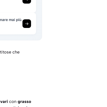
nare mai più.
→
titose che
vari
con
grasso