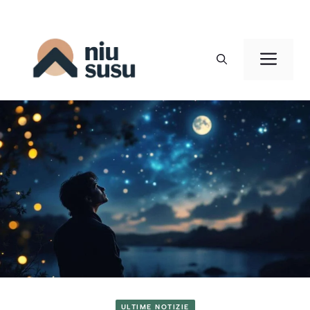
Vai
al
Men
contenuto
ULTIME NOTIZIE