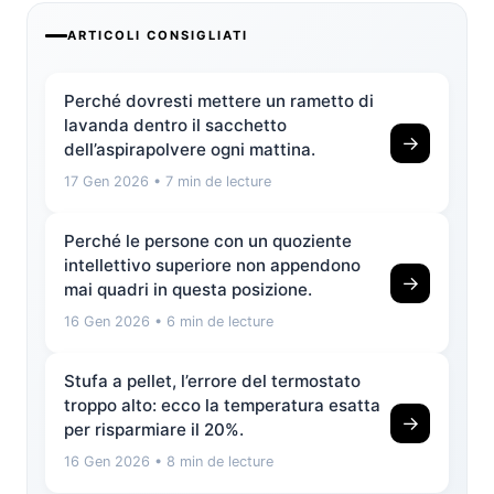
ARTICOLI CONSIGLIATI
Perché dovresti mettere un rametto di
lavanda dentro il sacchetto
→
dell’aspirapolvere ogni mattina.
17 Gen 2026
• 7 min de lecture
Perché le persone con un quoziente
intellettivo superiore non appendono
→
mai quadri in questa posizione.
16 Gen 2026
• 6 min de lecture
Stufa a pellet, l’errore del termostato
troppo alto: ecco la temperatura esatta
→
per risparmiare il 20%.
16 Gen 2026
• 8 min de lecture