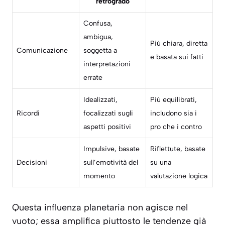
retrogrado
Confusa,
ambigua,
Più chiara, diretta
Comunicazione
soggetta a
e basata sui fatti
interpretazioni
errate
Idealizzati,
Più equilibrati,
Ricordi
focalizzati sugli
includono sia i
aspetti positivi
pro che i contro
Impulsive, basate
Riflettute, basate
Decisioni
sull’emotività del
su una
momento
valutazione logica
Questa influenza planetaria non agisce nel
vuoto; essa amplifica piuttosto le tendenze già